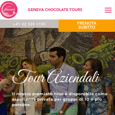
GENEVA CHOCOLATE TOURS
PRENOTA
+41 22 539 1195
SUBITTO
Tour Aziendali
Il nostro premiato tour è disponibile come
esperienza privata per gruppi di 10 o più
persone.