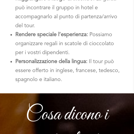
può incontrare il gruppo in hotel e
accompagnarlo al punto di partenza/arrivo
del tour.
Rendere speciale l’esperienza:
Possiamo
organizzare regali in scatole di cioccolato
per i vostri dipendenti.
Personalizzazione della lingua:
Il tour può
essere offerto in inglese, francese, tedesco,
spagnolo e italiano.
Cosa dicono i