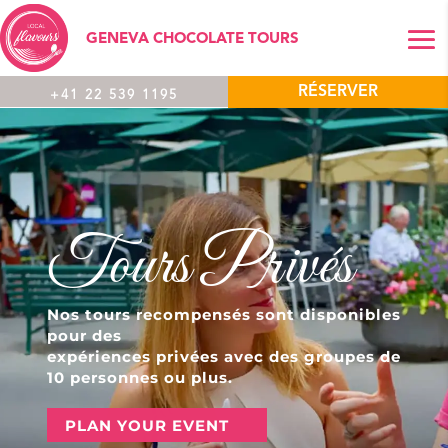
GENEVA CHOCOLATE TOURS
RÉSERVER
+41 22 539 1195
Tours Privés
Nos tours recompensés sont disponibles
pour des
expériences privées avec des groupes de
10 personnes ou plus.
PLAN YOUR EVENT