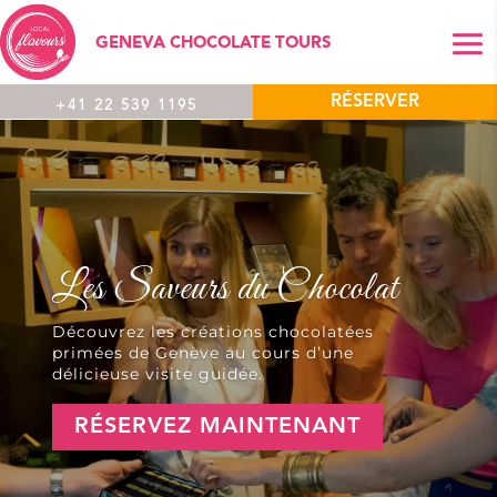
GENEVA CHOCOLATE TOURS
RÉSERVER
+41 22 539 1195
Les Saveurs du Chocolat
Découvrez les créations chocolatées
primées de Genève au cours d’une
délicieuse visite guidée.
RÉSERVEZ MAINTENANT